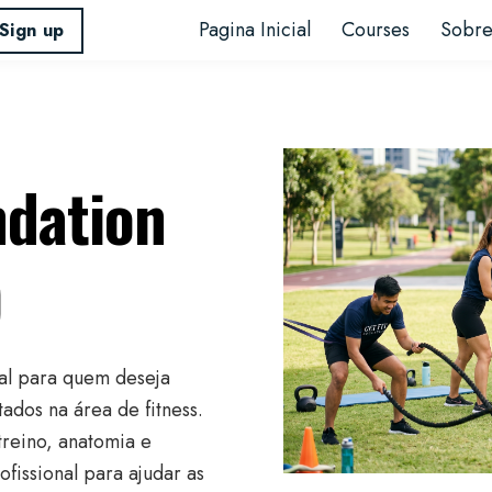
Pagina Inicial
Courses
Sobr
Sign up
ndation
)
l para quem deseja
ados na área de fitness.
treino, anatomia e
fissional para ajudar as