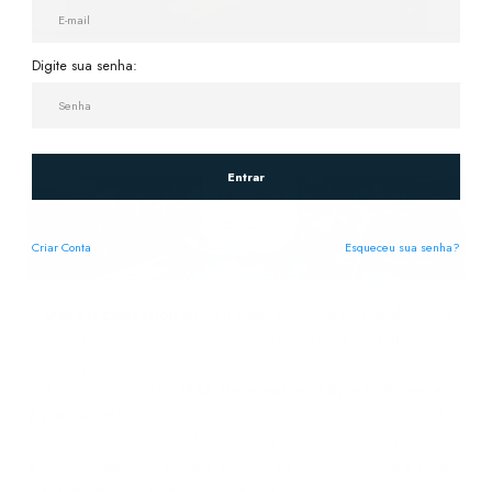
Digite sua senha:
WHATHSAPP
Entrar
Criar
Conta
Esqueceu sua senha?
A
Get Fit Education
tem um papel essencial no mundo fitness
ao formar profissionais qualificados, preparados para atuar com
segurança, conhecimento técnico e responsabilidade. Como
distribuidora oficial da
ISSA (International Sports Sciences
Association)
, a instituição oferece uma formação reconhecida
internacionalmente, contribuindo para elevar o nível do mercado
e capacitar personal trainers a impactarem positivamente a saúde
e a qualidade de vida de seus alunos.