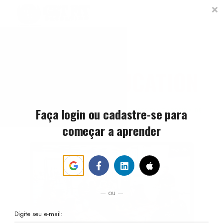
Pagina Inicial
Courses
Sobre Nós
Affiliates
GET FIT EDUCATION
Faça login ou cadastre-se para
TRANSFORMANDO PAIXÃO POR FITNESS EM CARREIRA DE
SUCESSO
começar a aprender
ou
Digite seu e-mail: