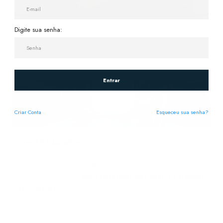
Digite sua senha:
WHATHSAPP
Entrar
Criar
Conta
Esqueceu sua senha?
A
Get Fit Education
tem um papel essencial no mundo fitness
ao formar profissionais qualificados, preparados para atuar com
segurança, conhecimento técnico e responsabilidade. Como
distribuidora oficial da
ISSA (International Sports Sciences
Association)
, a instituição oferece uma formação reconhecida
internacionalmente, contribuindo para elevar o nível do mercado
e capacitar personal trainers a impactarem positivamente a saúde
e a qualidade de vida de seus alunos.