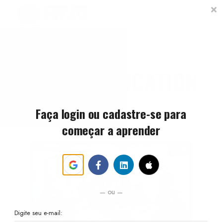
Pagina Inicial
Courses
Sobre Nós
Affiliates
GET FIT EDUCATION
Faça login ou cadastre-se para
TRANSFORMANDO PAIXÃO POR FITNESS EM CARREIRA DE
SUCESSO
começar a aprender
ou
Digite seu e-mail: