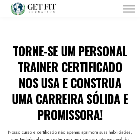
Pagina Inicial
Courses
Sobre Nós
Affiliates
TORNE-SE UM PERSONAL
TRAINER CERTIFICADO
NOS USA E CONSTRUA
UMA CARREIRA SÓLIDA E
PROMISSORA!
Nosso curso e certificado não apenas aprimora suas habilidades,
mas também abre as portas para uma carreira internacional de